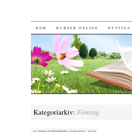
HOPPA TILL INNEHÅLL
HEM
KURSER ONLINE
NYTTIGA
Företag
Kategoriarkiv:
AV
TOMAS STENSSON
|
10/06/2026 · 04:30