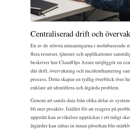
Centraliserad drift och överva
En av de största utmaningarna i molnbaserade mi
flera resurser, tjänster och applikationer samtidi
beskriver hur CloudOps Azure möjliggör en cent
där drift, övervakning och incidenthantering sam
process. Detta skapar en tydlig överblick över h
enklare att identifiera och åtgärda problem.
Genom att samla data från olika delar av syste
bli mer proaktiv. Istället för att reagera på prob
uppstått kan avvikelser upptäckas i ett tidigt ske
åtgärder kan sättas in innan påverkan blir märkbar