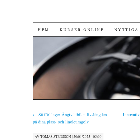
HOPPA TILL INNEHÅLL
HEM
KURSER ONLINE
NYTTIGA
←
Så förlänger Ångtvättbilen livslängden
Innovativ
på dina plast- och linoleumgolv
AV
TOMAS STENSSON
|
20/01/2025 · 05:00