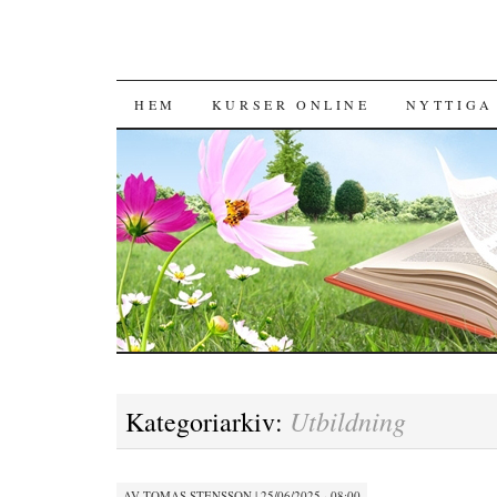
HOPPA TILL INNEHÅLL
HEM
KURSER ONLINE
NYTTIGA
Utbildning
Kategoriarkiv:
AV
TOMAS STENSSON
|
25/06/2025 · 08:00