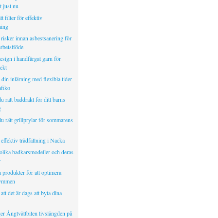
 just nu
tt filter för effektiv
ning
risker innan asbestsanering för
arbetsflöde
sign i handfärgat garn för
ekt
in inlärning med flexibla tider
fiko
du rätt baddräkt för ditt barns
g
du rätt grillprylar för sommarens
effektiv trädfällning i Nacka
 olika badkarsmodeller och deras
r
 produkter för att optimera
rymmen
att det är dags att byta dina
er Ångtvättbilen livslängden på