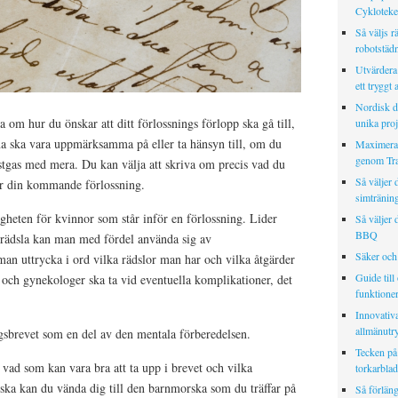
Cykloteket
Så väljs rä
robotstäd
Utvärdera 
ett tryggt 
Nordisk de
 om hur du önskar att ditt förlossnings förlopp ska gå till,
unika proj
na ska vara uppmärksamma på eller ta hänsyn till, om du
Maximera d
genom Tra
lustgas med mera. Du kan välja att skriva om precis vad du
Så väljer 
rör din kommande förlossning.
simtränin
gheten för kvinnor som står inför en förlossning. Lider
Så väljer 
BBQ
srädsla kan man med fördel använda sig av
Säker och 
man uttrycka i ord vilka rädslor man har och vilka åtgärder
Guide till
och gynekologer ska ta vid eventuella komplikationer, det
funktione
Innovativa
allmänut
gsbrevet som en del av den mentala förberedelsen.
Tecken på 
vad som kan vara bra att ta upp i brevet och vilka
torkarblad
iska kan du vända dig till den barnmorska som du träffar på
Så förläng