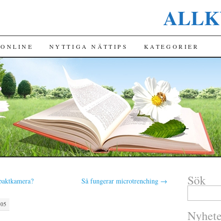
ALLK
INNEHÅLL
 ONLINE
NYTTIGA NÄTTIPS
KATEGORIER
Sök
paktkamera?
Så fungerar microtrenching
→
:05
Nyhete