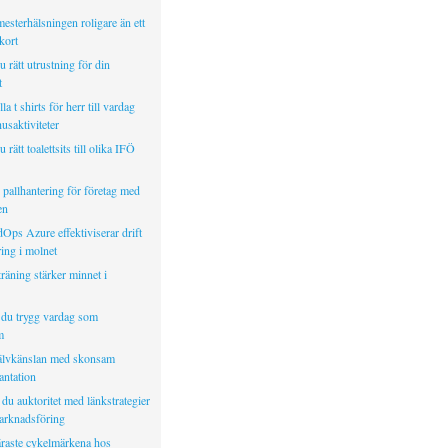
mesterhälsningen roligare än ett
kort
u rätt utrustning för din
t
a t shirts för herr till vardag
usaktiviteter
u rätt toalettsits till olika IFÖ
pallhantering för företag med
en
Ops Azure effektiviserar drift
ing i molnet
räning stärker minnet i
 du trygg vardag som
m
älvkänslan med skonsam
antation
du auktoritet med länkstrategier
marknadsföring
raste cykelmärkena hos