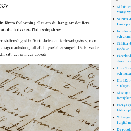
rev
Så blir se
vanligt vy
Så hittar d
n första förlossning eller om du har gjort det flera
kampspor
 att du skriver ett förlossningsbrev.
Funktionell
och utomh
stationsångest inför att skriva sitt förlossningsbrev, men
Så hittar d
ns någon anledning till att ha prestationsångest. Du förväntas
modeller
ellt sätt, det är ingen uppsats.
Förenklad 
stora flöd
Hur Cloud
och hanter
Hur hjärnt
vardagen
Så skapar
familjehe
Förnya sj
hårtranspl
Så bygger 
i digital 
De populä