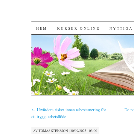
HOPPA TILL INNEHÅLL
HEM
KURSER ONLINE
NYTTIGA
←
Utvärdera risker innan asbestsanering för
De po
ett tryggt arbetsflöde
AV
TOMAS STENSSON
|
30/09/2025 · 03:00