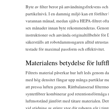
Byte av filter beror på användningsfrekvens o
partikelnivå. I en dammig miljö kan ett förfilter
varannan månad, medan själva HEPA-filtret ofta k
sex månader innan byte rekommenderas. Genom at
instruktioner och använda originaltillbehör fö
säkerställs att robotdammsugaren alltid utrustas
testade för maximal passform och effektivitet.
Materialens betydelse för luftf
Filtrets material påverkar hur luft leds genom 
med hög densitet fångar upp många partiklar me
att pressa luften genom. Rättbalanserad filterme
syntetfibrer kombinerar god retentionsförmåga 
luftmotstånd jämfört med tätare materialen. Detta
vid städning av större ytor där roboten går i timt