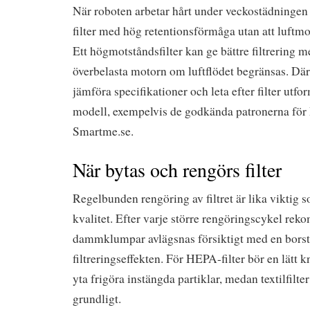
När roboten arbetar hårt under veckostädningen 
filter med hög retentionsförmåga utan att luftmot
Ett högmotståndsfilter kan ge bättre filtrering me
överbelasta motorn om luftflödet begränsas. Därfö
jämföra specifikationer och leta efter filter utfo
modell, exempelvis de godkända patronerna fö
Smartme.se.
När bytas och rengörs filter
Regelbunden rengöring av filtret är lika viktig 
kvalitet. Efter varje större rengöringscykel rek
dammklumpar avlägsnas försiktigt med en borste 
filtreringseffekten. För HEPA-filter bör en lätt
yta frigöra instängda partiklar, medan textilfilt
grundligt.