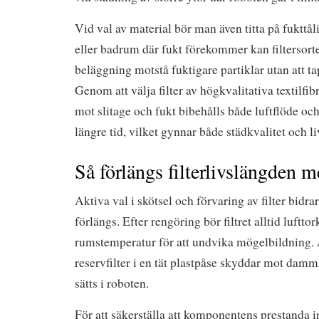
Vid val av material bör man även titta på fukttål
eller badrum där fukt förekommer kan filtersor
beläggning motstå fuktigare partiklar utan att ta
Genom att välja filter av högkvalitativa textilfib
mot slitage och fukt bibehålls både luftflöde och 
längre tid, vilket gynnar både städkvalitet och l
Så förlängs filterlivslängden me
Aktiva val i skötsel och förvaring av filter bidrar t
förlängs. Efter rengöring bör filtret alltid lufttor
rumstemperatur för att undvika mögelbildning. 
reservfilter i en tät plastpåse skyddar mot dam
sätts i roboten.
För att säkerställa att komponentens prestanda 