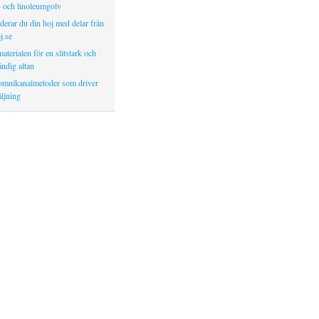
- och linoleumgolv
erar du din hoj med delar från
j.se
aterialen för en slitstark och
ndig altan
 omnikanalmetoder som driver
ljning