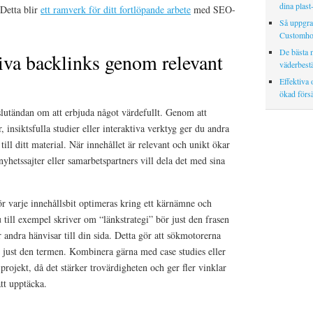
dina plast
 Detta blir
ett ramverk för ditt fortlöpande arbete
med SEO-
Så uppgrad
Customho
De bästa m
iva backlinks genom relevant
väderbestä
Effektiva
ökad försä
 slutändan om att erbjuda något värdefullt. Genom att
 insiktsfulla studier eller interaktiva verktyg ger du andra
 till ditt material. När innehållet är relevant och unikt ökar
yhetssajter eller samarbetspartners vill dela det med sina
r varje innehållsbit optimeras kring ett kärnämne och
 till exempel skriver om “länkstrategi” bör just den frasen
ndra hänvisar till din sida. Detta gör att sökmotorerna
för just den termen. Kombinera gärna med case studies eller
projekt, då det stärker trovärdigheten och ger fler vinklar
att upptäcka.