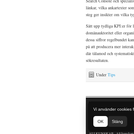
Search Console och specialis
länkar, vilka ankartexter so
steg ger insikter om vilka t
Sätt upp tydliga KPI:er för 
domänauktoritet eller organi
dessa siffror regelbundet kan
på att producera mer interakt
där tålamod och systematiskt
sökresultaten.
Under
Tips
Hem
Vi använder cookies f
Kurser online
OK
Stäng
Nyttiga nättips
ALLKUNSKAP
· All kunskap 