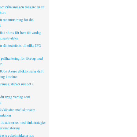
mesterhälsningen roligare än ett
kort
u rätt utrustning för din
t
a t shirts för herr till vardag
usaktiviteter
u rätt toalettsits till olika IFÖ
pallhantering för företag med
en
Ops Azure effektiviserar drift
ing i molnet
räning stärker minnet i
 du trygg vardag som
m
älvkänslan med skonsam
antation
du auktoritet med länkstrategier
marknadsföring
raste cykelmärkena hos