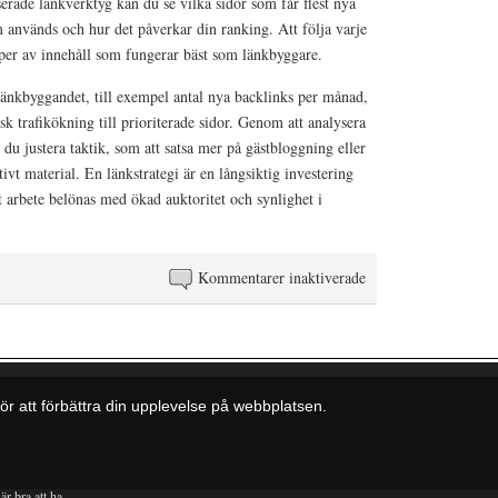
erade länkverktyg kan du se vilka sidor som får flest nya
m används och hur det påverkar din ranking. Att följa varje
yper av innehåll som fungerar bäst som länkbyggare.
länkbyggandet, till exempel antal nya backlinks per månad,
sk trafikökning till prioriterade sidor. Genom att analysera
 du justera taktik, som att satsa mer på gästbloggning eller
ivt material. En länkstrategi är en långsiktig investering
 arbete belönas med ökad auktoritet och synlighet i
Kommentarer inaktiverade
för Så bygger du auk
ör att förbättra din upplevelse på webbplatsen.
är bra att ha