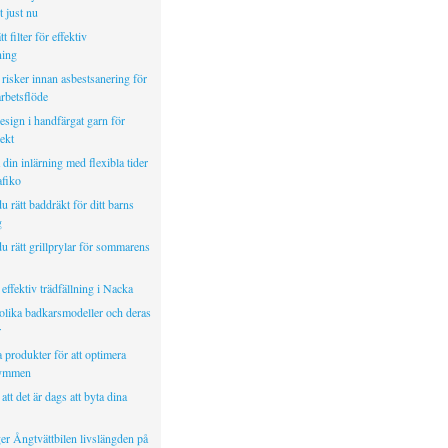
 just nu
tt filter för effektiv
ning
risker innan asbestsanering för
arbetsflöde
sign i handfärgat garn för
ekt
in inlärning med flexibla tider
fiko
du rätt baddräkt för ditt barns
g
du rätt grillprylar för sommarens
effektiv trädfällning i Nacka
 olika badkarsmodeller och deras
r
 produkter för att optimera
rymmen
att det är dags att byta dina
er Ångtvättbilen livslängden på