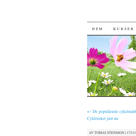
HOPPA TILL 
HEM
KURSER
←
De populäraste cykelmär
Cykloteket just nu
AV
TOMAS STENSSON
|
17/11/