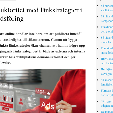
Så blir se
uktoritet med länkstrategier i
vanligt vy
adsföring
Så hittar d
kampspor
Funktionell
och utomh
aro online handlar inte bara om att publicera innehåll
Så hittar d
ra trovärdighet till sökmotorerna. Genom att bygga
modeller
änkta länkstrategier ökar chansen att hamna högre upp
Förenklad 
ångsrik länkstrategi består både av externa och interna
stora flöd
ärker hela webbplatsens domänauktoritet och ger
Hur Cloud
evelse.
och hanter
Hur hjärnt
vardagen
Så skapar
familjehe
Förnya sj
hårtranspl
Så bygger 
i digital 
De populä