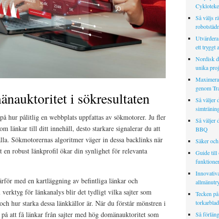
Cykloteket
Så väljs rä
robotstäd
Utvärdera 
ett tryggt 
Nordisk de
unika proj
Maximera d
genom Tra
nauktoritet i sökresultaten
Så väljer 
simtränin
på hur pålitlig en webbplats uppfattas av sökmotorer. Ju fler
Så väljer 
m länkar till ditt innehåll, desto starkare signalerar du att
BBQ
källa. Sökmotorernas algoritmer väger in dessa backlinks när
Säker och 
tt en robust länkprofil ökar din synlighet för relevanta
Guide till
funktione
Innovativa
ärför med en kartläggning av befintliga länkar och
allmänut
verktyg för länkanalys blir det tydligt vilka sajter som
Tecken på 
 och hur starka dessa länkkällor är. När du förstår mönstren i
torkarblad
g på att få länkar från sajter med hög domänauktoritet som
Så förläng