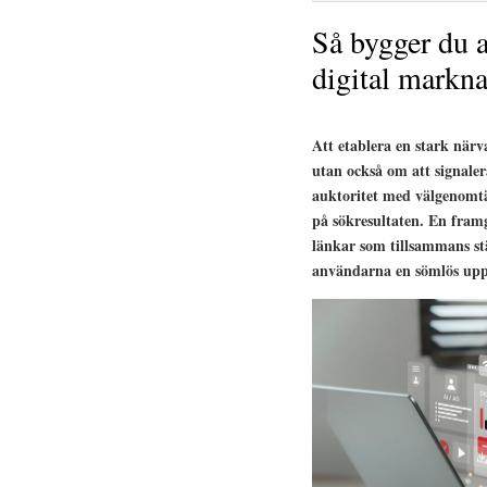
Så bygger du a
digital markn
Att etablera en stark närv
utan också om att signale
auktoritet med välgenomt
på sökresultaten. En framg
länkar som tillsammans st
användarna en sömlös uppl