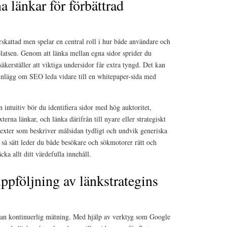
a länkar för förbättrad
rskattad men spelar en central roll i hur både användare och
atsen. Genom att länka mellan egna sidor sprider du
säkerställer att viktiga undersidor får extra tyngd. Det kan
ginlägg om SEO leda vidare till en whitepaper-sida med
 intuitiv bör du identifiera sidor med hög auktoritet,
rna länkar, och länka därifrån till nyare eller strategiskt
texter som beskriver målsidan tydligt och undvik generiska
 så sätt leder du både besökare och sökmotorer rätt och
cka allt ditt värdefulla innehåll.
ppföljning av länkstrategins
utan kontinuerlig mätning. Med hjälp av verktyg som Google