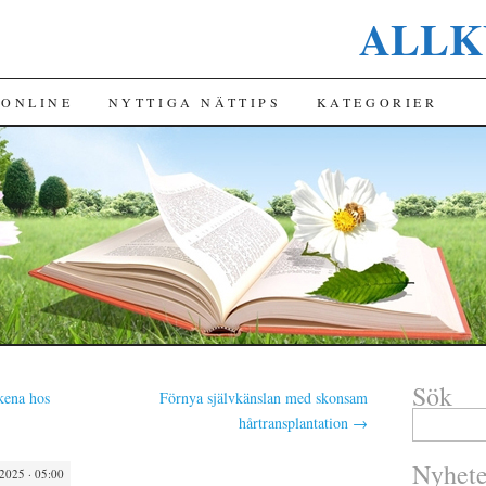
ALLK
INNEHÅLL
 ONLINE
NYTTIGA NÄTTIPS
KATEGORIER
Sök
kena hos
Förnya självkänslan med skonsam
hårtransplantation
→
Nyhete
2025 · 05:00