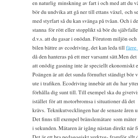
en naturlig minskning av fart i och med att du vä
bör du undvika att gå ner till ettans växel, och se t
med styrfart så du kan svänga på tvåan. Och i de
stanna för rött eller stopplikt så bör du självfall
d.v.s. att du gasar i onödan. Förutom miljön oc
bilen bättre av ecodriving, det kan leda till
färre
då den hanteras på ett mer varsamt sätt.Men det
att onödig gasning inte är speciellt ekonomiskt e
Poängen är att det sunda förnuftet ständigt bör 
ute i trafiken. Ecodriving innebär att du har ytter
förhålla dig sunt till. Till exempel ska du give
istället för att motorbromsa i situationer då det
krävs. Teknikutvecklingen har de senaste åren u
Det finns till exempel bränslemätare som mäter 
i sekunden. Mätaren är igång nästan direkt när f
Det är ett bra pedagogiskt verktyg- framför allt d